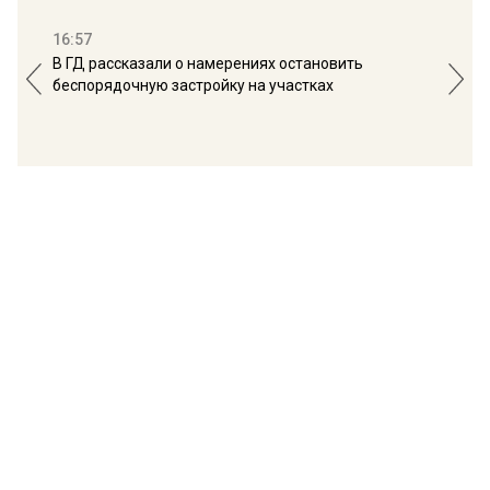
16:57
13:
В ГД рассказали о намерениях остановить
Соб
беспорядочную застройку на участках
пол