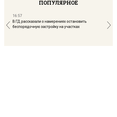
ПОПУЛЯРНОЕ
16:57
13:
В ГД рассказали о намерениях остановить
Соб
беспорядочную застройку на участках
пол