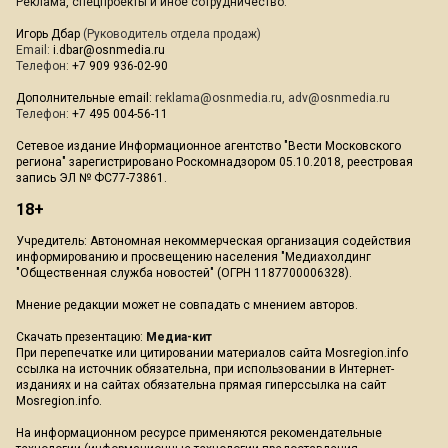
Реклама, спецпроекты и иное сотрудничество:
Игорь Дбар
(Руководитель отдела продаж)
Email:
i.dbar@osnmedia.ru
Телефон:
+7 909 936-02-90
Дополнительные email:
reklama@osnmedia.ru
,
adv@osnmedia.ru
Телефон:
+7 495 004-56-11
Сетевое издание Информационное агентство "Вести Московского
региона" зарегистрировано Роскомнадзором 05.10.2018, реестровая
запись ЭЛ № ФС77-73861.
18+
Учредитель: Автономная некоммерческая организация содействия
информированию и просвещению населения "Медиахолдинг
"Общественная служба новостей" (ОГРН 1187700006328).
Мнение редакции может не совпадать с мнением авторов.
Скачать презентацию:
Медиа-кит
При перепечатке или цитировании материалов сайта Mosregion.info
ссылка на источник обязательна, при использовании в Интернет-
изданиях и на сайтах обязательна прямая гиперссылка на сайт
Mosregion.info.
На информационном ресурсе применяются рекомендательные