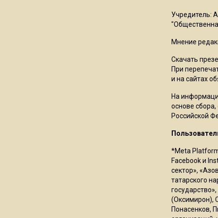
Учредитель: 
"Общественная
Мнение редак
Скачать през
При перепечат
и на сайтах о
На информаци
основе сбора,
Российской Ф
Пользовател
*Meta Platfor
Facebook и In
сектор», «Азо
татарского на
государство»,
(Оксимирон), 
Понасенков, П