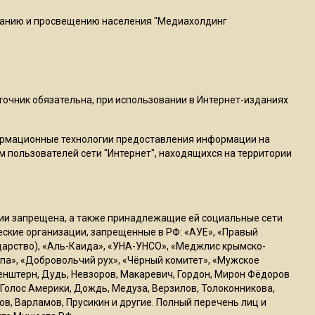
20:56
ванию и просвещению населения "Медиахолдинг
Сотрудники хлебозавода в
Балашихе массово
увольняются из-за жары в
цехах
сточник обязательна, при использовании в Интернет-изданиях
22:07
Резкое похолодание с
ормационные технологии предоставления информации на
грозами придет в
м пользователей сети "Интернет", находящихся на территории
Подмосковье 21 июля
18:05
ссии запрещена, а также принадлежащие ей социальные сети
Юрист Машаров объяснил,
ческие организации, запрещенные в РФ: «АУЕ», «Правый
как МРОТ влияет на
ударство), «Аль-Каида», «УНА-УНСО», «Меджлис крымско-
будущие пенсии
па», «Добровольчий рух», «Чёрный комитет», «Мужское
генштерн, Дудь, Невзоров, Макаревич, Гордон, Мирон Фёдоров
Голос Америки, Дождь, Медуза, Верзилов, Толоконникова,
17:12
ов, Варламов, Прусикин и другие. Полный перечень лиц и