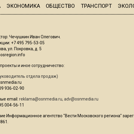
А
ЭКОНОМИКА
ОБЩЕСТВО
ТРАНСПОРТ
ЭКОЛ
тор: Чечушкин Иван Олегович.
ции: +7 495 795-53-05
ва, ул. Покровка, д. 5
sregion.info
проекты и иное сотрудничество:
уководитель отдела продаж)
osnmedia.ru
09 936-02-90
ые email:
reklama@osnmedia.ru
,
adv@osnmedia.ru
95 004-56-11
ие Информационное агентство "Вести Московского региона" зарег
861.