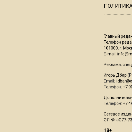
ПОЛИТИК
Главный редак
Телефон редак
101000, г. Моск
E-mail:
info@mo
Реклама, спец
Игорь Дбар
(Р
Email:
i.dbar@
Телефон:
+7 9
Дополнительн
Телефон:
+7 4
Сетевое издан
ЭЛ № ФС77-73
18+