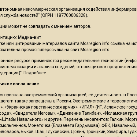
Автономная некоммерческая организация содействия информиро
 служба новостей" (ОГРН 1187700006328).
ции может не совпадать с мнением авторов.
ентацию:
Медиа-кит
ке или цитировании материалов сайта Mosregion.info ссылка на и
бязательна прямая гиперссылка на сайт Mosregion.info.
онном ресурсе применяются рекомендательные технологии (инф
 систематизации и анализа сведений, относящихся к предпочтения
едерации)".
Подробнее
.
ьское соглашение
ms признана экстремистской организацией, её деятельность в Ро
stagram так же запрещены в России. Экстремистские и террористи
в», «Украинская повстанческая армия», «ИГИЛ» (ИГ, Исламское гос
рода», «Свидетели Иеговы», «Движение Талибан», «Исламская груп
 «Штабы Навального» и другие. Перечень иноагентов: Галкин, Мор
Смольянинов, Монеточка (Елизавета Гардымова), ФБК, Навальный, 
ивоваров, Быков, Шац, Глуховский, Долин, Троицкий, Земфира, Гудк