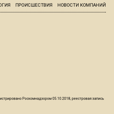
квадратный метр
ОГИЯ
ПРОИСШЕСТВИЯ
НОВОСТИ КОМПАНИЙ
13:50
Опубликовано видео с
Коломенского хлебозавода:
пиццы валяются на полу
16:53
Роман Терюшков назвал
причину банкротства
«Химок»
13:27
В Подмосковье прекратили
гражданство 88 человек и
истрировано Роскомнадзором 05.10.2018, реестровая запись
аннулировали 2600 ВНЖ