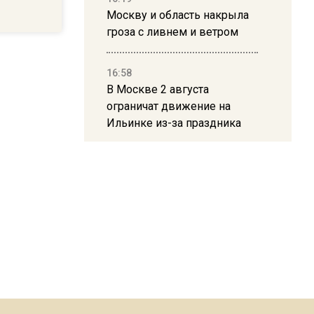
Москву и область накрыла
гроза с ливнем и ветром
16:58
В Москве 2 августа
ограничат движение на
Ильинке из-за праздника
15:33
Россиянам объяснили,
можно ли пользоваться
Telegram после обвинений
против Дурова
22:24
На Москву обрушится до 17
литров дождя на