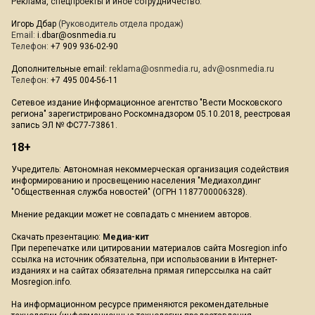
Реклама, спецпроекты и иное сотрудничество:
Игорь Дбар
(Руководитель отдела продаж)
Email:
i.dbar@osnmedia.ru
Телефон:
+7 909 936-02-90
Дополнительные email:
reklama@osnmedia.ru
,
adv@osnmedia.ru
Телефон:
+7 495 004-56-11
Сетевое издание Информационное агентство "Вести Московского
региона" зарегистрировано Роскомнадзором 05.10.2018, реестровая
запись ЭЛ № ФС77-73861.
18+
Учредитель: Автономная некоммерческая организация содействия
информированию и просвещению населения "Медиахолдинг
"Общественная служба новостей" (ОГРН 1187700006328).
Мнение редакции может не совпадать с мнением авторов.
Скачать презентацию:
Медиа-кит
При перепечатке или цитировании материалов сайта Mosregion.info
ссылка на источник обязательна, при использовании в Интернет-
изданиях и на сайтах обязательна прямая гиперссылка на сайт
Mosregion.info.
На информационном ресурсе применяются рекомендательные