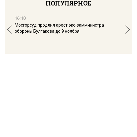
ПОПУЛЯРНОЕ
16:10
13:
Мосгорсуд продлил арест экс-замминистра
Дим
обороны Булгакова до 9 ноября