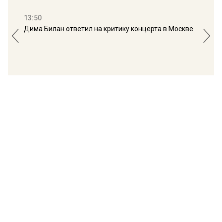
13:50
16:
Дима Билан ответил на критику концерта в Москве
Мос