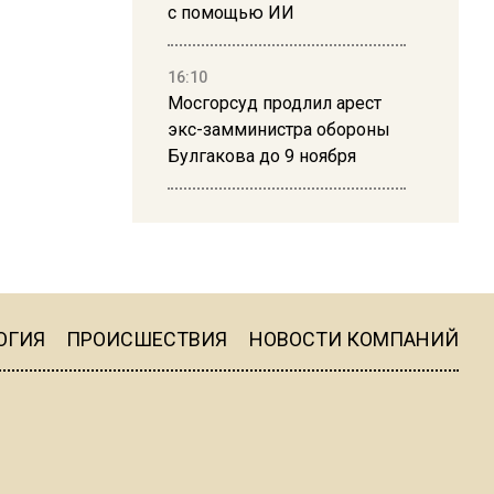
с помощью ИИ
16:10
Мосгорсуд продлил арест
экс-замминистра обороны
Булгакова до 9 ноября
13:50
Дима Билан ответил на
критику концерта в Москве
ОГИЯ
ПРОИСШЕСТВИЯ
НОВОСТИ КОМПАНИЙ
16:19
Москву и область накрыла
гроза с ливнем и ветром
16:58
В Москве 2 августа