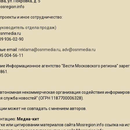
ва, ул. Покровка, д. 5
sregion.info
проекты и иное сотрудничество:
уководитель отдела продаж)
osnmedia.ru
09 936-02-90
ые email:
reklama@osnmedia.ru
,
adv@osnmedia.ru
95 004-56-11
ие Информационное агентство "Вести Московского региона" зарег
861.
Автономная некоммерческая организация содействия информиро
 служба новостей" (ОГРН 1187700006328).
ции может не совпадать с мнением авторов.
ентацию:
Медиа-кит
ке или цитировании материалов сайта Mosregion.info ссылка на и