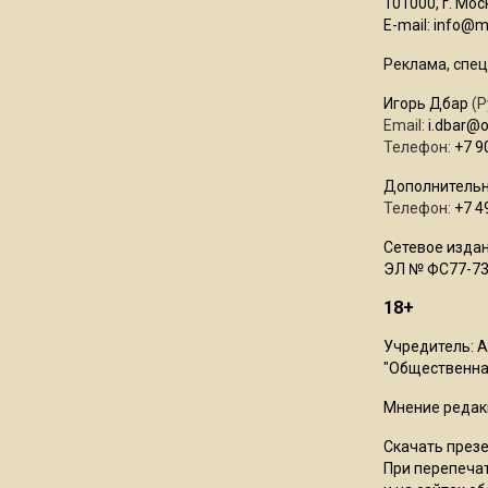
101000, г. Моск
E-mail:
info@mo
Реклама, спец
Игорь Дбар
(Р
Email:
i.dbar@
Телефон:
+7 9
Дополнительн
Телефон:
+7 4
Сетевое издан
ЭЛ № ФС77-73
18+
Учредитель: 
"Общественная
Мнение редак
Скачать през
При перепечат