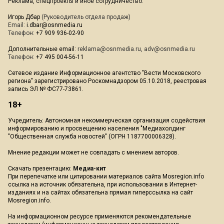
Реклама, спецпроекты и иное сотрудничество:
Игорь Дбар
(Руководитель отдела продаж)
Email:
i.dbar@osnmedia.ru
Телефон:
+7 909 936-02-90
Дополнительные email:
reklama@osnmedia.ru
,
adv@osnmedia.ru
Телефон:
+7 495 004-56-11
Сетевое издание Информационное агентство "Вести Московского
региона" зарегистрировано Роскомнадзором 05.10.2018, реестровая
запись ЭЛ № ФС77-73861.
18+
Учредитель: Автономная некоммерческая организация содействия
информированию и просвещению населения "Медиахолдинг
"Общественная служба новостей" (ОГРН 1187700006328).
Мнение редакции может не совпадать с мнением авторов.
Скачать презентацию:
Медиа-кит
При перепечатке или цитировании материалов сайта Mosregion.info
ссылка на источник обязательна, при использовании в Интернет-
изданиях и на сайтах обязательна прямая гиперссылка на сайт
Mosregion.info.
На информационном ресурсе применяются рекомендательные