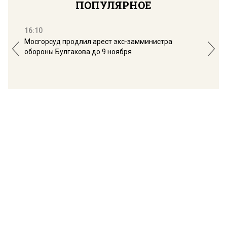
ПОПУЛЯРНОЕ
16:10
13:
Мосгорсуд продлил арест экс-замминистра
Дим
обороны Булгакова до 9 ноября