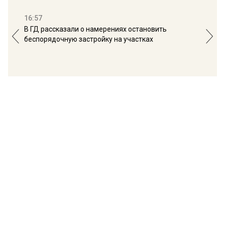
16:57
13:
В ГД рассказали о намерениях остановить
Соб
беспорядочную застройку на участках
пол