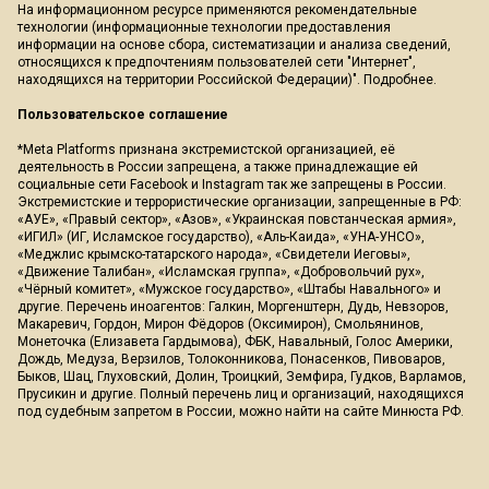
На информационном ресурсе применяются рекомендательные
технологии (информационные технологии предоставления
информации на основе сбора, систематизации и анализа сведений,
относящихся к предпочтениям пользователей сети "Интернет",
находящихся на территории Российской Федерации)".
Подробнее
.
Пользовательское соглашение
*Meta Platforms признана экстремистской организацией, её
деятельность в России запрещена, а также принадлежащие ей
социальные сети Facebook и Instagram так же запрещены в России.
Экстремистские и террористические организации, запрещенные в РФ:
«АУЕ», «Правый сектор», «Азов», «Украинская повстанческая армия»,
«ИГИЛ» (ИГ, Исламское государство), «Аль-Каида», «УНА-УНСО»,
«Меджлис крымско-татарского народа», «Свидетели Иеговы»,
«Движение Талибан», «Исламская группа», «Добровольчий рух»,
«Чёрный комитет», «Мужское государство», «Штабы Навального» и
другие. Перечень иноагентов: Галкин, Моргенштерн, Дудь, Невзоров,
Макаревич, Гордон, Мирон Фёдоров (Оксимирон), Смольянинов,
Монеточка (Елизавета Гардымова), ФБК, Навальный, Голос Америки,
Дождь, Медуза, Верзилов, Толоконникова, Понасенков, Пивоваров,
Быков, Шац, Глуховский, Долин, Троицкий, Земфира, Гудков, Варламов,
Прусикин и другие. Полный перечень лиц и организаций, находящихся
под судебным запретом в России, можно найти на сайте Минюста РФ.