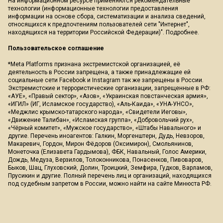
На информационном ресурсе применяются рекомендательные
технологии (информационные технологии предоставления
информации на основе сбора, систематизации и анализа сведений,
относящихся к предпочтениям пользователей сети "Интернет",
находящихся на территории Российской Федерации)".
Подробнее
.
Пользовательское соглашение
*Meta Platforms признана экстремистской организацией, её
деятельность в России запрещена, а также принадлежащие ей
социальные сети Facebook и Instagram так же запрещены в России.
Экстремистские и террористические организации, запрещенные в РФ:
«АУЕ», «Правый сектор», «Азов», «Украинская повстанческая армия»,
«ИГИЛ» (ИГ, Исламское государство), «Аль-Каида», «УНА-УНСО»,
«Меджлис крымско-татарского народа», «Свидетели Иеговы»,
«Движение Талибан», «Исламская группа», «Добровольчий рух»,
«Чёрный комитет», «Мужское государство», «Штабы Навального» и
другие. Перечень иноагентов: Галкин, Моргенштерн, Дудь, Невзоров,
Макаревич, Гордон, Мирон Фёдоров (Оксимирон), Смольянинов,
Монеточка (Елизавета Гардымова), ФБК, Навальный, Голос Америки,
Дождь, Медуза, Верзилов, Толоконникова, Понасенков, Пивоваров,
Быков, Шац, Глуховский, Долин, Троицкий, Земфира, Гудков, Варламов,
Прусикин и другие. Полный перечень лиц и организаций, находящихся
под судебным запретом в России, можно найти на сайте Минюста РФ.