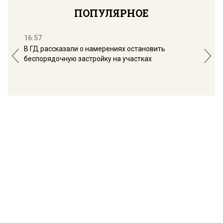
ПОПУЛЯРНОЕ
16:57
13:
В ГД рассказали о намерениях остановить
Соб
беспорядочную застройку на участках
пол