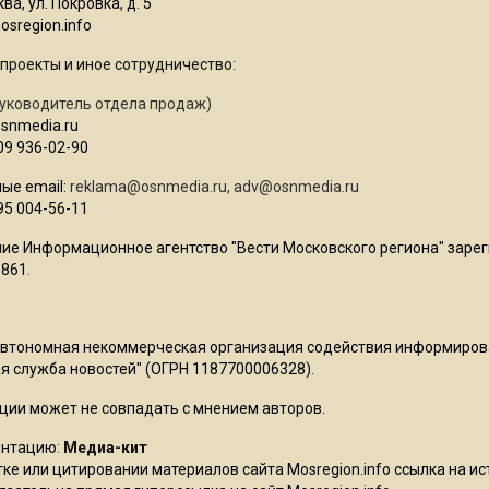
ва, ул. Покровка, д. 5
sregion.info
проекты и иное сотрудничество:
уководитель отдела продаж)
osnmedia.ru
09 936-02-90
ые email:
reklama@osnmedia.ru
,
adv@osnmedia.ru
95 004-56-11
ие Информационное агентство "Вести Московского региона" зарег
861.
Автономная некоммерческая организация содействия информиро
 служба новостей" (ОГРН 1187700006328).
ции может не совпадать с мнением авторов.
ентацию:
Медиа-кит
ке или цитировании материалов сайта Mosregion.info ссылка на и