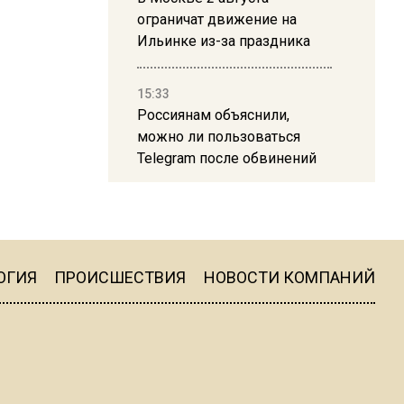
ограничат движение на
Ильинке из-за праздника
15:33
Россиянам объяснили,
можно ли пользоваться
Telegram после обвинений
против Дурова
22:24
На Москву обрушится до 17
литров дождя на
ОГИЯ
ПРОИСШЕСТВИЯ
НОВОСТИ КОМПАНИЙ
квадратный метр
13:50
Опубликовано видео с
Коломенского хлебозавода: