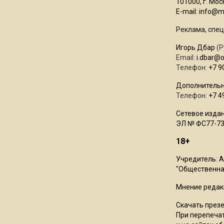
101000, г. Моск
E-mail:
info@mo
Реклама, спец
Игорь Дбар
(Р
Email:
i.dbar@
Телефон:
+7 9
Дополнительн
Телефон:
+7 4
Сетевое издан
ЭЛ № ФС77-73
18+
Учредитель: 
"Общественная
Мнение редак
Скачать през
При перепечат