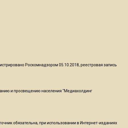
пиццы валяются на полу
16:53
Роман Терюшков назвал
причину банкротства
«Химок»
13:27
В Подмосковье прекратили
истрировано Роскомнадзором 05.10.2018, реестровая запись
гражданство 88 человек и
аннулировали 2600 ВНЖ
ванию и просвещению населения "Медиахолдинг
20:56
Сотрудники хлебозавода в
Балашихе массово
увольняются из-за жары в
цехах
сточник обязательна, при использовании в Интернет-изданиях