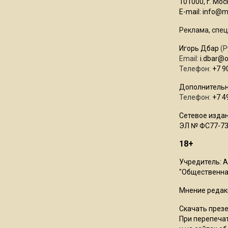
101000, г. Моск
E-mail:
info@mo
Реклама, спец
Игорь Дбар
(Р
Email:
i.dbar@
Телефон:
+7 9
Дополнительн
Телефон:
+7 4
Сетевое издан
ЭЛ № ФС77-73
18+
Учредитель: 
"Общественная
Мнение редак
Скачать през
При перепечат