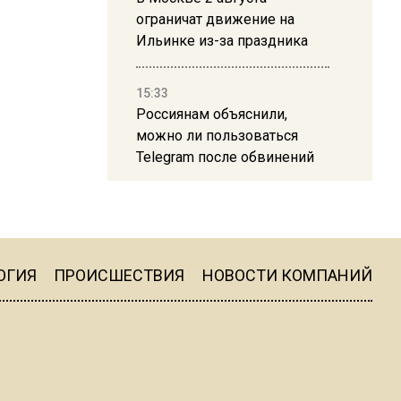
ограничат движение на
Ильинке из-за праздника
15:33
Россиянам объяснили,
можно ли пользоваться
Telegram после обвинений
против Дурова
22:24
На Москву обрушится до 17
литров дождя на
ОГИЯ
ПРОИСШЕСТВИЯ
НОВОСТИ КОМПАНИЙ
квадратный метр
13:50
Опубликовано видео с
Коломенского хлебозавода: