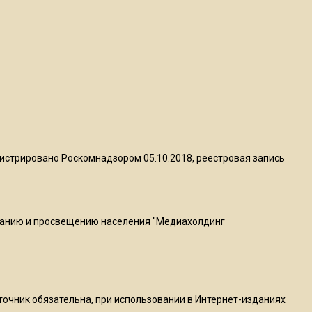
пиццы валяются на полу
16:53
Роман Терюшков назвал
причину банкротства
«Химок»
13:27
В Подмосковье прекратили
истрировано Роскомнадзором 05.10.2018, реестровая запись
гражданство 88 человек и
аннулировали 2600 ВНЖ
ванию и просвещению населения "Медиахолдинг
20:56
Сотрудники хлебозавода в
Балашихе массово
увольняются из-за жары в
цехах
сточник обязательна, при использовании в Интернет-изданиях