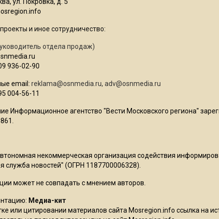
ва, ул. Покровка, д. 5
sregion.info
проекты и иное сотрудничество:
уководитель отдела продаж)
osnmedia.ru
09 936-02-90
ые email:
reklama@osnmedia.ru
,
adv@osnmedia.ru
95 004-56-11
ие Информационное агентство "Вести Московского региона" зарег
861.
Автономная некоммерческая организация содействия информиро
 служба новостей" (ОГРН 1187700006328).
ции может не совпадать с мнением авторов.
ентацию:
Медиа-кит
ке или цитировании материалов сайта Mosregion.info ссылка на и