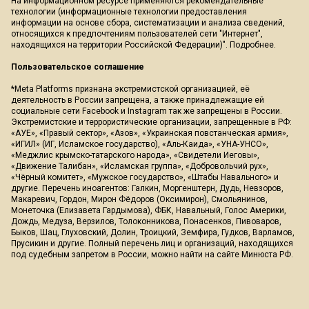
На информационном ресурсе применяются рекомендательные
технологии (информационные технологии предоставления
информации на основе сбора, систематизации и анализа сведений,
относящихся к предпочтениям пользователей сети "Интернет",
находящихся на территории Российской Федерации)".
Подробнее
.
Пользовательское соглашение
*Meta Platforms признана экстремистской организацией, её
деятельность в России запрещена, а также принадлежащие ей
социальные сети Facebook и Instagram так же запрещены в России.
Экстремистские и террористические организации, запрещенные в РФ:
«АУЕ», «Правый сектор», «Азов», «Украинская повстанческая армия»,
«ИГИЛ» (ИГ, Исламское государство), «Аль-Каида», «УНА-УНСО»,
«Меджлис крымско-татарского народа», «Свидетели Иеговы»,
«Движение Талибан», «Исламская группа», «Добровольчий рух»,
«Чёрный комитет», «Мужское государство», «Штабы Навального» и
другие. Перечень иноагентов: Галкин, Моргенштерн, Дудь, Невзоров,
Макаревич, Гордон, Мирон Фёдоров (Оксимирон), Смольянинов,
Монеточка (Елизавета Гардымова), ФБК, Навальный, Голос Америки,
Дождь, Медуза, Верзилов, Толоконникова, Понасенков, Пивоваров,
Быков, Шац, Глуховский, Долин, Троицкий, Земфира, Гудков, Варламов,
Прусикин и другие. Полный перечень лиц и организаций, находящихся
под судебным запретом в России, можно найти на сайте Минюста РФ.