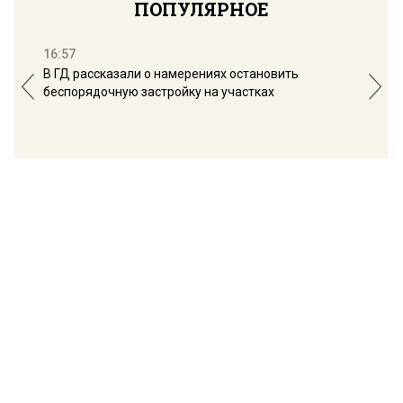
ПОПУЛЯРНОЕ
16:57
13:
В ГД рассказали о намерениях остановить
Соб
беспорядочную застройку на участках
пол