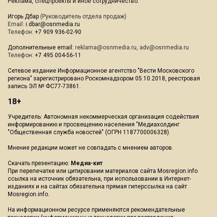
Реклама, спецпроекты и иное сотрудничество:
Игорь Дбар
(Руководитель отдела продаж)
Email:
i.dbar@osnmedia.ru
Телефон:
+7 909 936-02-90
Дополнительные email:
reklama@osnmedia.ru
,
adv@osnmedia.ru
Телефон:
+7 495 004-56-11
Сетевое издание Информационное агентство "Вести Московского
региона" зарегистрировано Роскомнадзором 05.10.2018, реестровая
запись ЭЛ № ФС77-73861.
18+
Учредитель: Автономная некоммерческая организация содействия
информированию и просвещению населения "Медиахолдинг
"Общественная служба новостей" (ОГРН 1187700006328).
Мнение редакции может не совпадать с мнением авторов.
Скачать презентацию:
Медиа-кит
При перепечатке или цитировании материалов сайта Mosregion.info
ссылка на источник обязательна, при использовании в Интернет-
изданиях и на сайтах обязательна прямая гиперссылка на сайт
Mosregion.info.
На информационном ресурсе применяются рекомендательные