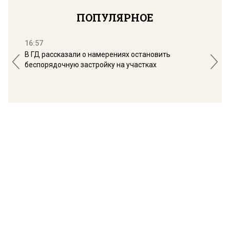
ПОПУЛЯРНОЕ
16:57
13:
В ГД рассказали о намерениях остановить
Соб
беспорядочную застройку на участках
пол