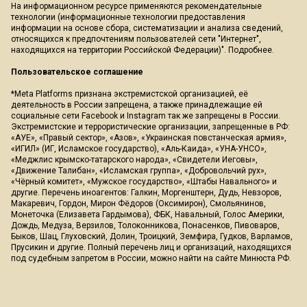
На информационном ресурсе применяются рекомендательные
технологии (информационные технологии предоставления
информации на основе сбора, систематизации и анализа сведений,
относящихся к предпочтениям пользователей сети "Интернет",
находящихся на территории Российской Федерации)".
Подробнее
.
Пользовательское соглашение
*Meta Platforms признана экстремистской организацией, её
деятельность в России запрещена, а также принадлежащие ей
социальные сети Facebook и Instagram так же запрещены в России.
Экстремистские и террористические организации, запрещенные в РФ:
«АУЕ», «Правый сектор», «Азов», «Украинская повстанческая армия»,
«ИГИЛ» (ИГ, Исламское государство), «Аль-Каида», «УНА-УНСО»,
«Меджлис крымско-татарского народа», «Свидетели Иеговы»,
«Движение Талибан», «Исламская группа», «Добровольчий рух»,
«Чёрный комитет», «Мужское государство», «Штабы Навального» и
другие. Перечень иноагентов: Галкин, Моргенштерн, Дудь, Невзоров,
Макаревич, Гордон, Мирон Фёдоров (Оксимирон), Смольянинов,
Монеточка (Елизавета Гардымова), ФБК, Навальный, Голос Америки,
Дождь, Медуза, Верзилов, Толоконникова, Понасенков, Пивоваров,
Быков, Шац, Глуховский, Долин, Троицкий, Земфира, Гудков, Варламов,
Прусикин и другие. Полный перечень лиц и организаций, находящихся
под судебным запретом в России, можно найти на сайте Минюста РФ.