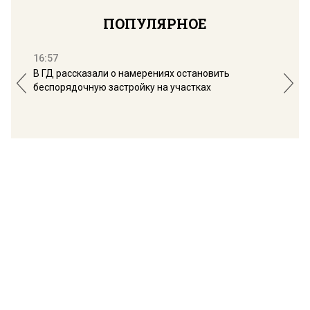
ПОПУЛЯРНОЕ
16:57
13:
В ГД рассказали о намерениях остановить
Соб
беспорядочную застройку на участках
пол