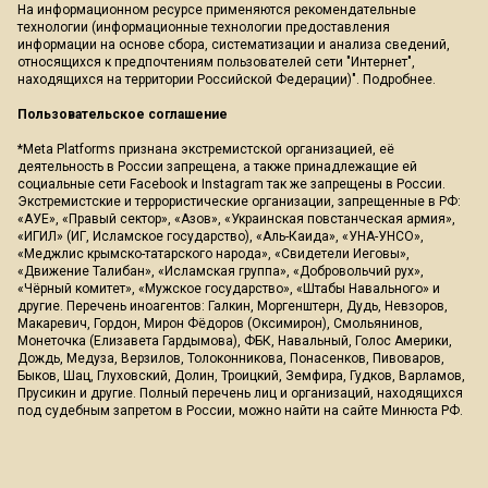
На информационном ресурсе применяются рекомендательные
технологии (информационные технологии предоставления
информации на основе сбора, систематизации и анализа сведений,
относящихся к предпочтениям пользователей сети "Интернет",
находящихся на территории Российской Федерации)".
Подробнее
.
Пользовательское соглашение
*Meta Platforms признана экстремистской организацией, её
деятельность в России запрещена, а также принадлежащие ей
социальные сети Facebook и Instagram так же запрещены в России.
Экстремистские и террористические организации, запрещенные в РФ:
«АУЕ», «Правый сектор», «Азов», «Украинская повстанческая армия»,
«ИГИЛ» (ИГ, Исламское государство), «Аль-Каида», «УНА-УНСО»,
«Меджлис крымско-татарского народа», «Свидетели Иеговы»,
«Движение Талибан», «Исламская группа», «Добровольчий рух»,
«Чёрный комитет», «Мужское государство», «Штабы Навального» и
другие. Перечень иноагентов: Галкин, Моргенштерн, Дудь, Невзоров,
Макаревич, Гордон, Мирон Фёдоров (Оксимирон), Смольянинов,
Монеточка (Елизавета Гардымова), ФБК, Навальный, Голос Америки,
Дождь, Медуза, Верзилов, Толоконникова, Понасенков, Пивоваров,
Быков, Шац, Глуховский, Долин, Троицкий, Земфира, Гудков, Варламов,
Прусикин и другие. Полный перечень лиц и организаций, находящихся
под судебным запретом в России, можно найти на сайте Минюста РФ.