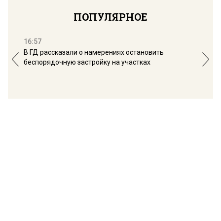
ПОПУЛЯРНОЕ
16:57
13:
В ГД рассказали о намерениях остановить
Соб
беспорядочную застройку на участках
пол