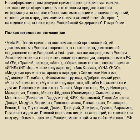
На информационном ресурсе применяются рекомендательные
технологии (информационные технологии предоставления
информации на основе сбора, систематизации и анализа сведений,
относящихся к предпочтениям пользователей сети "Интернет",
находящихся на территории Российской Федерации)".
Подробнее
.
Пользовательское соглашение
*Meta Platforms признана экстремистской организацией, её
деятельность в России запрещена, а также принадлежащие ей
социальные сети Facebook и Instagram так же запрещены в России.
Экстремистские и террористические организации, запрещенные в РФ:
«АУЕ», «Правый сектор», «Азов», «Украинская повстанческая армия»,
«ИГИЛ» (ИГ, Исламское государство), «Аль-Каида», «УНА-УНСО»,
«Меджлис крымско-татарского народа», «Свидетели Иеговы»,
«Движение Талибан», «Исламская группа», «Добровольчий рух»,
«Чёрный комитет», «Мужское государство», «Штабы Навального» и
другие. Перечень иноагентов: Галкин, Моргенштерн, Дудь, Невзоров,
Макаревич, Гордон, Мирон Фёдоров (Оксимирон), Смольянинов,
Монеточка (Елизавета Гардымова), ФБК, Навальный, Голос Америки,
Дождь, Медуза, Верзилов, Толоконникова, Понасенков, Пивоваров,
Быков, Шац, Глуховский, Долин, Троицкий, Земфира, Гудков, Варламов,
Прусикин и другие. Полный перечень лиц и организаций, находящихся
под судебным запретом в России, можно найти на сайте Минюста РФ.