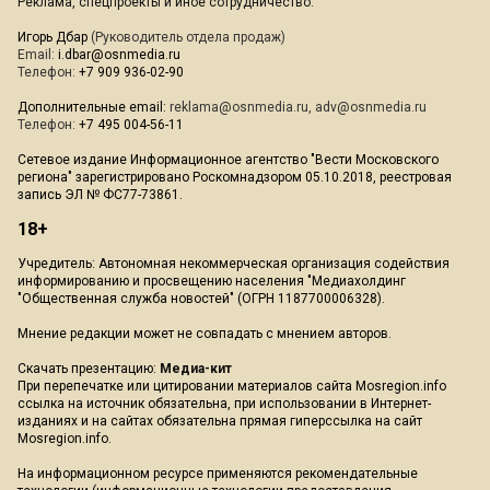
Реклама, спецпроекты и иное сотрудничество:
Игорь Дбар
(Руководитель отдела продаж)
Email:
i.dbar@osnmedia.ru
Телефон:
+7 909 936-02-90
Дополнительные email:
reklama@osnmedia.ru
,
adv@osnmedia.ru
Телефон:
+7 495 004-56-11
Сетевое издание Информационное агентство "Вести Московского
региона" зарегистрировано Роскомнадзором 05.10.2018, реестровая
запись ЭЛ № ФС77-73861.
18+
Учредитель: Автономная некоммерческая организация содействия
информированию и просвещению населения "Медиахолдинг
"Общественная служба новостей" (ОГРН 1187700006328).
Мнение редакции может не совпадать с мнением авторов.
Скачать презентацию:
Медиа-кит
При перепечатке или цитировании материалов сайта Mosregion.info
ссылка на источник обязательна, при использовании в Интернет-
изданиях и на сайтах обязательна прямая гиперссылка на сайт
Mosregion.info.
На информационном ресурсе применяются рекомендательные