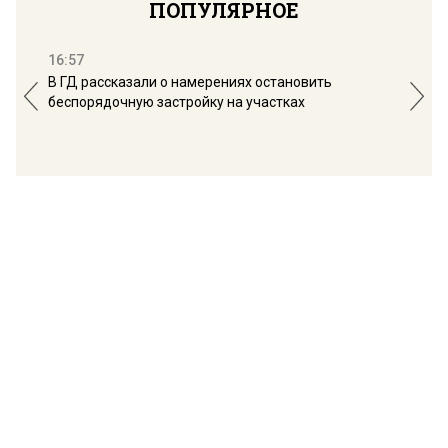
ПОПУЛЯРНОЕ
16:57
13:
В ГД рассказали о намерениях остановить
Соб
беспорядочную застройку на участках
пол