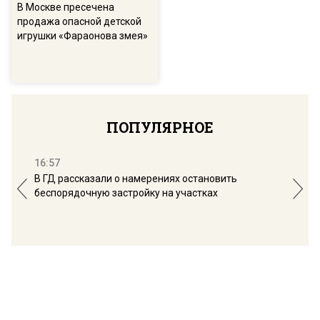
В Москве пресечена
продажа опасной детской
игрушки «Фараонова змея»
ПОПУЛЯРНОЕ
16:57
13:
В ГД рассказали о намерениях остановить
Соб
беспорядочную застройку на участках
пол