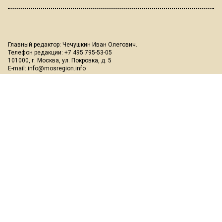
Главный редактор: Чечушкин Иван Олегович.
Телефон редакции: +7 495 795-53-05
101000, г. Москва, ул. Покровка, д. 5
E-mail:
info@mosregion.info
Реклама, спецпроекты и иное сотрудничество:
Игорь Дбар
(Руководитель отдела продаж)
Email:
i.dbar@osnmedia.ru
Телефон:
+7 909 936-02-90
Дополнительные email:
reklama@osnmedia.ru
,
adv@osnmedia.ru
Телефон:
+7 495 004-56-11
Сетевое издание Информационное агентство "Вести Московского
региона" зарегистрировано Роскомнадзором 05.10.2018, реестровая
запись ЭЛ № ФС77-73861.
18+
Учредитель: Автономная некоммерческая организация содействия
информированию и просвещению населения "Медиахолдинг
"Общественная служба новостей" (ОГРН 1187700006328).