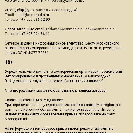
Реклама, спецпроекты и иное сотрудничество:
Игорь Дбар
(Руководитель отдела продаж)
Email:
i.dbar@osnmedia.ru
Телефон:
+7 909 936-02-90
Дополнительные email:
reklama@osnmedia.ru
,
adv@osnmedia.ru
Телефон:
+7 495 004-56-11
Сетевое издание Информационное агентство "Вести Московского
региона" зарегистрировано Роскомнадзором 05.10.2018, реестровая
запись ЭЛ № ФС77-73861.
18+
Учредитель: Автономная некоммерческая организация содействия
информированию и просвещению населения "Медиахолдинг
"Общественная служба новостей" (ОГРН 1187700006328).
Мнение редакции может не совпадать с мнением авторов.
Скачать презентацию:
Медиа-кит
При перепечатке или цитировании материалов сайта Mosregion.info
ссылка на источник обязательна, при использовании в Интернет-
изданиях и на сайтах обязательна прямая гиперссылка на сайт
Mosregion.info.
На информационном ресурсе применяются рекомендательные