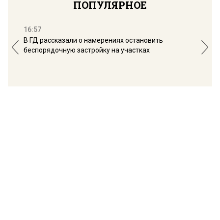
ПОПУЛЯРНОЕ
16:57
13:
В ГД рассказали о намерениях остановить
Соб
беспорядочную застройку на участках
пол