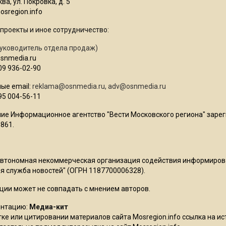
ва, ул. Покровка, д. 5
sregion.info
проекты и иное сотрудничество:
уководитель отдела продаж)
osnmedia.ru
09 936-02-90
ые email:
reklama@osnmedia.ru
,
adv@osnmedia.ru
95 004-56-11
ие Информационное агентство "Вести Московского региона" зарег
861.
Автономная некоммерческая организация содействия информиро
 служба новостей" (ОГРН 1187700006328).
ции может не совпадать с мнением авторов.
ентацию:
Медиа-кит
ке или цитировании материалов сайта Mosregion.info ссылка на и