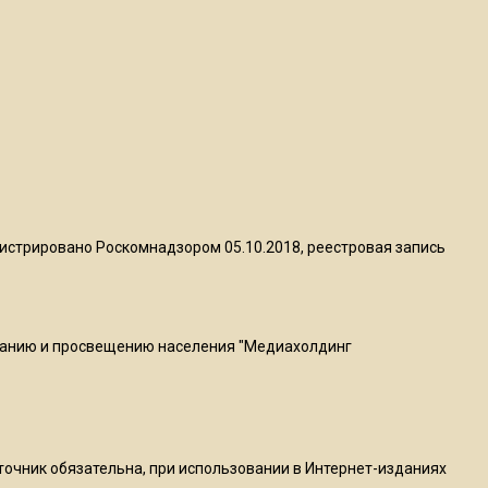
квадратный метр
13:50
Опубликовано видео с
Коломенского хлебозавода:
пиццы валяются на полу
16:53
Роман Терюшков назвал
истрировано Роскомнадзором 05.10.2018, реестровая запись
причину банкротства
«Химок»
ванию и просвещению населения "Медиахолдинг
13:27
В Подмосковье прекратили
гражданство 88 человек и
аннулировали 2600 ВНЖ
сточник обязательна, при использовании в Интернет-изданиях