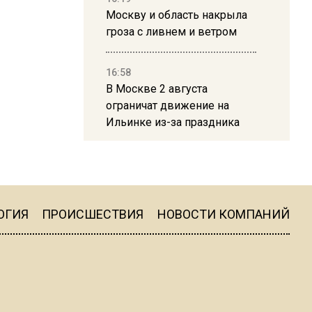
Москву и область накрыла
гроза с ливнем и ветром
16:58
В Москве 2 августа
ограничат движение на
Ильинке из-за праздника
15:33
Россиянам объяснили,
можно ли пользоваться
Telegram после обвинений
ОГИЯ
ПРОИСШЕСТВИЯ
НОВОСТИ КОМПАНИЙ
против Дурова
22:24
На Москву обрушится до 17
литров дождя на