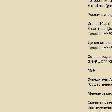
101000, г. Моск
E-mail:
info@mo
Реклама, спец
Игорь Дбар
(Р
Email:
i.dbar@
Телефон:
+7 9
Дополнительн
Телефон:
+7 4
Сетевое издан
ЭЛ № ФС77-73
18+
Учредитель: 
"Общественная
Мнение редак
Скачать през
При перепечат