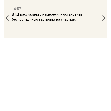
16:57
13:
В ГД рассказали о намерениях остановить
Соб
беспорядочную застройку на участках
пол