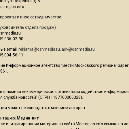
ва, ул. Покровка, д. 5
sregion.info
проекты и иное сотрудничество:
уководитель отдела продаж)
osnmedia.ru
09 936-02-90
ые email:
reklama@osnmedia.ru
,
adv@osnmedia.ru
95 004-56-11
ие Информационное агентство "Вести Московского региона" зарег
861.
Автономная некоммерческая организация содействия информиро
 служба новостей" (ОГРН 1187700006328).
ции может не совпадать с мнением авторов.
ентацию:
Медиа-кит
ке или цитировании материалов сайта Mosregion.info ссылка на и