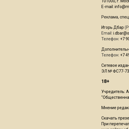
101000, г. Моск
E-mail:
info@mo
Реклама, спец
Игорь Дбар
(Р
Email:
i.dbar@
Телефон:
+7 9
Дополнительн
Телефон:
+7 4
Сетевое издан
ЭЛ № ФС77-73
18+
Учредитель: 
"Общественная
Мнение редак
Скачать през
При перепечат