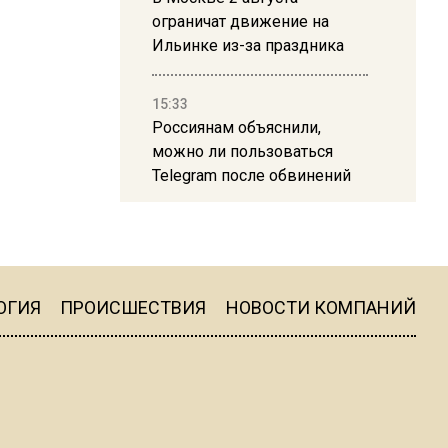
ограничат движение на
Ильинке из-за праздника
15:33
Россиянам объяснили,
можно ли пользоваться
Telegram после обвинений
против Дурова
22:24
На Москву обрушится до 17
литров дождя на
ОГИЯ
ПРОИСШЕСТВИЯ
НОВОСТИ КОМПАНИЙ
квадратный метр
13:50
Опубликовано видео с
Коломенского хлебозавода: