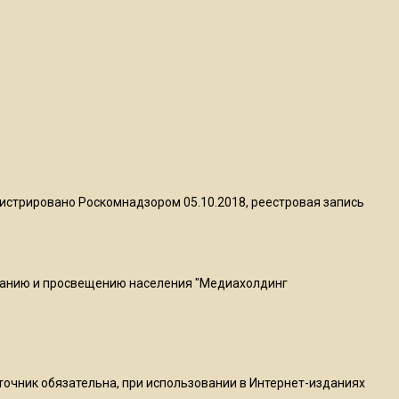
пиццы валяются на полу
16:53
Роман Терюшков назвал
причину банкротства
«Химок»
13:27
В Подмосковье прекратили
истрировано Роскомнадзором 05.10.2018, реестровая запись
гражданство 88 человек и
аннулировали 2600 ВНЖ
ванию и просвещению населения "Медиахолдинг
20:56
Сотрудники хлебозавода в
Балашихе массово
увольняются из-за жары в
цехах
сточник обязательна, при использовании в Интернет-изданиях