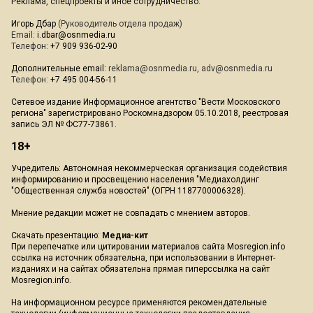
Реклама, спецпроекты и иное сотрудничество:
Игорь Дбар
(Руководитель отдела продаж)
Email:
i.dbar@osnmedia.ru
Телефон:
+7 909 936-02-90
Дополнительные email:
reklama@osnmedia.ru
,
adv@osnmedia.ru
Телефон:
+7 495 004-56-11
Сетевое издание Информационное агентство "Вести Московского
региона" зарегистрировано Роскомнадзором 05.10.2018, реестровая
запись ЭЛ № ФС77-73861.
18+
Учредитель: Автономная некоммерческая организация содействия
информированию и просвещению населения "Медиахолдинг
"Общественная служба новостей" (ОГРН 1187700006328).
Мнение редакции может не совпадать с мнением авторов.
Скачать презентацию:
Медиа-кит
При перепечатке или цитировании материалов сайта Mosregion.info
ссылка на источник обязательна, при использовании в Интернет-
изданиях и на сайтах обязательна прямая гиперссылка на сайт
Mosregion.info.
На информационном ресурсе применяются рекомендательные