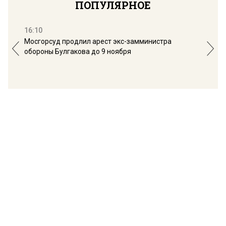
ПОПУЛЯРНОЕ
16:10
13:
Мосгорсуд продлил арест экс-замминистра
Дим
обороны Булгакова до 9 ноября