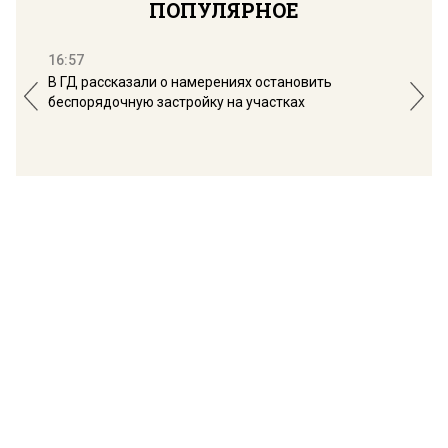
ПОПУЛЯРНОЕ
16:57
13:
В ГД рассказали о намерениях остановить
Соб
беспорядочную застройку на участках
пол