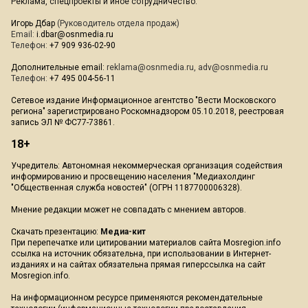
Реклама, спецпроекты и иное сотрудничество:
Игорь Дбар
(Руководитель отдела продаж)
Email:
i.dbar@osnmedia.ru
Телефон:
+7 909 936-02-90
Дополнительные email:
reklama@osnmedia.ru
,
adv@osnmedia.ru
Телефон:
+7 495 004-56-11
Сетевое издание Информационное агентство "Вести Московского
региона" зарегистрировано Роскомнадзором 05.10.2018, реестровая
запись ЭЛ № ФС77-73861.
18+
Учредитель: Автономная некоммерческая организация содействия
информированию и просвещению населения "Медиахолдинг
"Общественная служба новостей" (ОГРН 1187700006328).
Мнение редакции может не совпадать с мнением авторов.
Скачать презентацию:
Медиа-кит
При перепечатке или цитировании материалов сайта Mosregion.info
ссылка на источник обязательна, при использовании в Интернет-
изданиях и на сайтах обязательна прямая гиперссылка на сайт
Mosregion.info.
На информационном ресурсе применяются рекомендательные