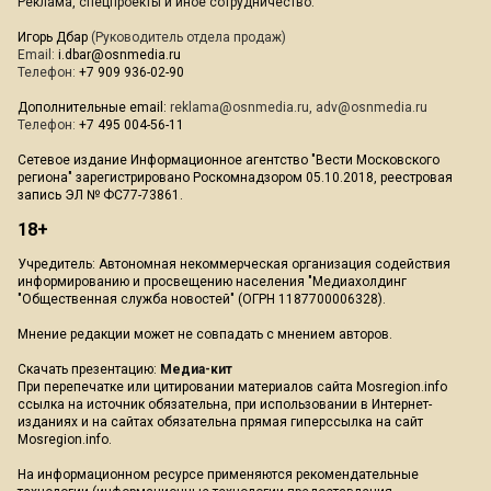
Реклама, спецпроекты и иное сотрудничество:
Игорь Дбар
(Руководитель отдела продаж)
Email:
i.dbar@osnmedia.ru
Телефон:
+7 909 936-02-90
Дополнительные email:
reklama@osnmedia.ru
,
adv@osnmedia.ru
Телефон:
+7 495 004-56-11
Сетевое издание Информационное агентство "Вести Московского
региона" зарегистрировано Роскомнадзором 05.10.2018, реестровая
запись ЭЛ № ФС77-73861.
18+
Учредитель: Автономная некоммерческая организация содействия
информированию и просвещению населения "Медиахолдинг
"Общественная служба новостей" (ОГРН 1187700006328).
Мнение редакции может не совпадать с мнением авторов.
Скачать презентацию:
Медиа-кит
При перепечатке или цитировании материалов сайта Mosregion.info
ссылка на источник обязательна, при использовании в Интернет-
изданиях и на сайтах обязательна прямая гиперссылка на сайт
Mosregion.info.
На информационном ресурсе применяются рекомендательные