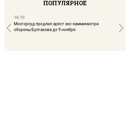
ПОПУЛЯРНОЕ
16:10
13:
Мосгорсуд продлил арест экс-замминистра
Дим
обороны Булгакова до 9 ноября