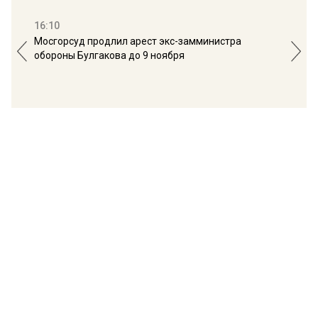
16:10
13:
Мосгорсуд продлил арест экс-замминистра
Дим
обороны Булгакова до 9 ноября