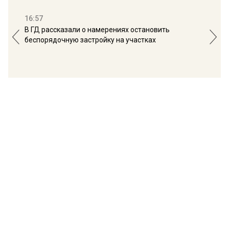
16:57
13:
В ГД рассказали о намерениях остановить
Соб
беспорядочную застройку на участках
пол