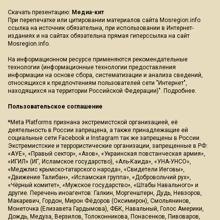
Скачать презентацию:
Медиа-кит
При перепечатке или цитировании материалов сайта Mosregion.info
ссылка на источник обязательна, при использовании в Интернет-
изданиях и на сайтах обязательна прямая гиперссылка на сайт
Mosregion.info.
На информационном ресурсе применяются рекомендательные
технологии (информационные технологии предоставления
информации на основе сбора, систематизации и анализа сведений,
относящихся к предпочтениям пользователей сети "Интернет",
находящихся на территории Российской Федерации)".
Подробнее
.
Пользовательское соглашение
*Meta Platforms признана экстремистской организацией, её
деятельность в России запрещена, а также принадлежащие ей
социальные сети Facebook и Instagram так же запрещены в России.
Экстремистские и террористические организации, запрещенные в РФ:
«АУЕ», «Правый сектор», «Азов», «Украинская повстанческая армия»,
«ИГИЛ» (ИГ, Исламское государство), «Аль-Каида», «УНА-УНСО»,
«Меджлис крымско-татарского народа», «Свидетели Иеговы»,
«Движение Талибан», «Исламская группа», «Добровольчий рух»,
«Чёрный комитет», «Мужское государство», «Штабы Навального» и
другие. Перечень иноагентов: Галкин, Моргенштерн, Дудь, Невзоров,
Макаревич, Гордон, Мирон Фёдоров (Оксимирон), Смольянинов,
Монеточка (Елизавета Гардымова), ФБК, Навальный, Голос Америки,
Дождь, Медуза, Верзилов, Толоконникова, Понасенков, Пивоваров,