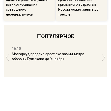
всех «откосивших»
призывного возраста в
совершенно
России может занять до
нереалистичной
трех лет
ПОПУЛЯРНОЕ
16:10
13:
Мосгорсуд продлил арест экс-замминистра
Дим
обороны Булгакова до 9 ноября