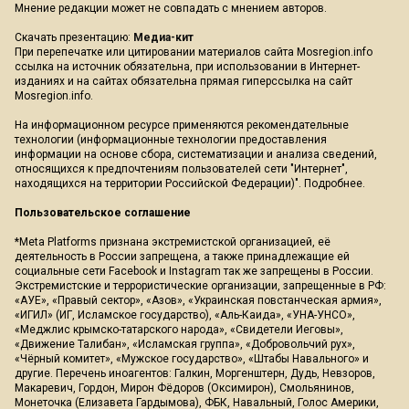
Мнение редакции может не совпадать с мнением авторов.
Скачать презентацию:
Медиа-кит
При перепечатке или цитировании материалов сайта Mosregion.info
ссылка на источник обязательна, при использовании в Интернет-
изданиях и на сайтах обязательна прямая гиперссылка на сайт
Mosregion.info.
На информационном ресурсе применяются рекомендательные
технологии (информационные технологии предоставления
информации на основе сбора, систематизации и анализа сведений,
относящихся к предпочтениям пользователей сети "Интернет",
находящихся на территории Российской Федерации)".
Подробнее
.
Пользовательское соглашение
*Meta Platforms признана экстремистской организацией, её
деятельность в России запрещена, а также принадлежащие ей
социальные сети Facebook и Instagram так же запрещены в России.
Экстремистские и террористические организации, запрещенные в РФ:
«АУЕ», «Правый сектор», «Азов», «Украинская повстанческая армия»,
«ИГИЛ» (ИГ, Исламское государство), «Аль-Каида», «УНА-УНСО»,
«Меджлис крымско-татарского народа», «Свидетели Иеговы»,
«Движение Талибан», «Исламская группа», «Добровольчий рух»,
«Чёрный комитет», «Мужское государство», «Штабы Навального» и
другие. Перечень иноагентов: Галкин, Моргенштерн, Дудь, Невзоров,
Макаревич, Гордон, Мирон Фёдоров (Оксимирон), Смольянинов,
Монеточка (Елизавета Гардымова), ФБК, Навальный, Голос Америки,