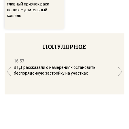
главный признак рака
легких – длительный
кашель
ПОПУЛЯРНОЕ
16:57
13:
В ГД рассказали о намерениях остановить
Соб
беспорядочную застройку на участках
пол