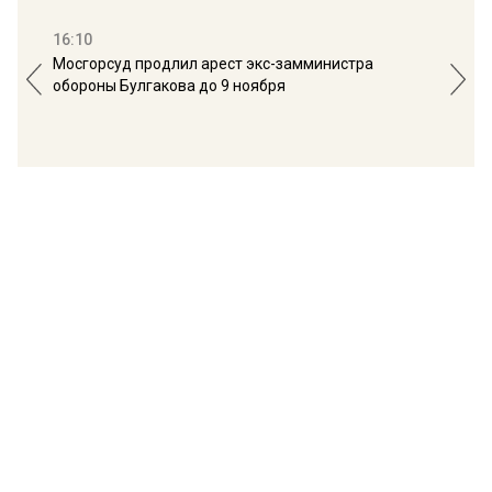
16:10
13:
Мосгорсуд продлил арест экс-замминистра
Дим
обороны Булгакова до 9 ноября