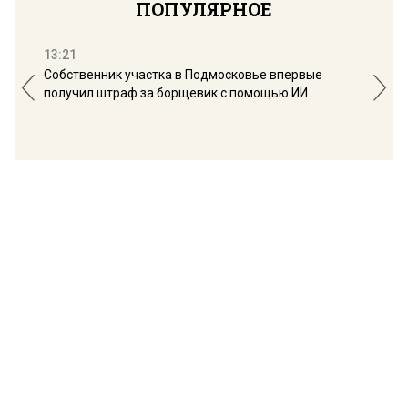
ПОПУЛЯРНОЕ
13:21
16:
Собственник участка в Подмосковье впервые
Мос
получил штраф за борщевик с помощью ИИ
обо