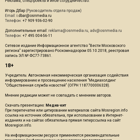
Реклама, спецпроекты и иное сотрудничество:
Игорь Дбар
(Руководитель отдела продаж)
Email:
i.dbar@osnmedia.ru
Телефон:
+7 909 936-02-90
Дополнительные email:
reklama@osnmedia.ru
,
adv@osnmedia.ru
Телефон:
+7 495 004-56-11
Сетевое издание Информационное агентство "Вести Московского
региона" зарегистрировано Роскомнадзором 05.10.2018, реестровая
запись ЭЛ № ФС77-73861.
18+
Учредитель: Автономная некоммерческая организация содействия
информированию и просвещению населения "Медиахолдинг
"Общественная служба новостей" (ОГРН 1187700006328).
Мнение редакции может не совпадать с мнением авторов.
Скачать презентацию:
Медиа-кит
При перепечатке или цитировании материалов сайта Mosregion.info
ссылка на источник обязательна, при использовании в Интернет-
изданиях и на сайтах обязательна прямая гиперссылка на сайт
Mosregion.info.
На информационном ресурсе применяются рекомендательные