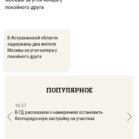
В Астраханской области
задержаны два жителя
Москвы за угон катера у
покойного друга
ПОПУЛЯРНОЕ
16:57
13:
В ГД рассказали о намерениях остановить
Соб
беспорядочную застройку на участках
пол