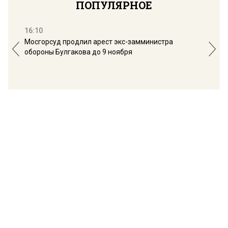
ПОПУЛЯРНОЕ
16:10
13:
Мосгорсуд продлил арест экс-замминистра
Дим
обороны Булгакова до 9 ноября