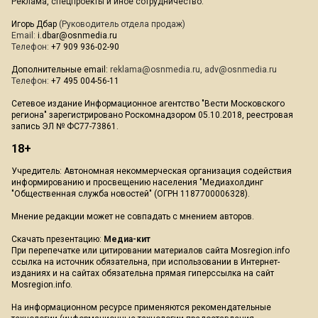
Реклама, спецпроекты и иное сотрудничество:
Игорь Дбар
(Руководитель отдела продаж)
Email:
i.dbar@osnmedia.ru
Телефон:
+7 909 936-02-90
Дополнительные email:
reklama@osnmedia.ru
,
adv@osnmedia.ru
Телефон:
+7 495 004-56-11
Сетевое издание Информационное агентство "Вести Московского
региона" зарегистрировано Роскомнадзором 05.10.2018, реестровая
запись ЭЛ № ФС77-73861.
18+
Учредитель: Автономная некоммерческая организация содействия
информированию и просвещению населения "Медиахолдинг
"Общественная служба новостей" (ОГРН 1187700006328).
Мнение редакции может не совпадать с мнением авторов.
Скачать презентацию:
Медиа-кит
При перепечатке или цитировании материалов сайта Mosregion.info
ссылка на источник обязательна, при использовании в Интернет-
изданиях и на сайтах обязательна прямая гиперссылка на сайт
Mosregion.info.
На информационном ресурсе применяются рекомендательные