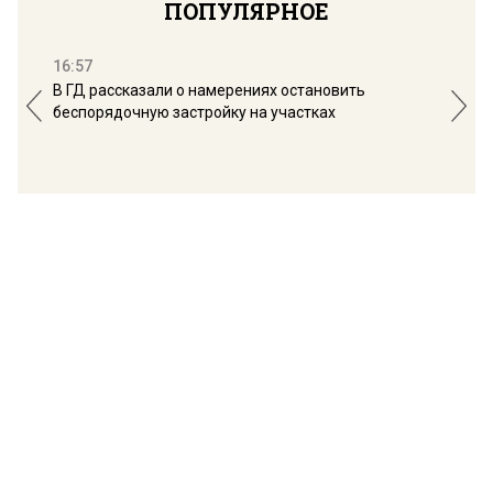
ПОПУЛЯРНОЕ
16:57
13:
В ГД рассказали о намерениях остановить
Соб
беспорядочную застройку на участках
пол