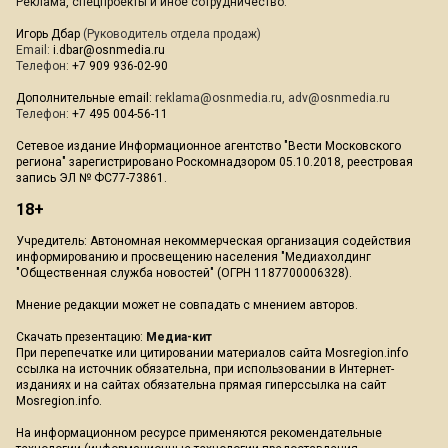
Реклама, спецпроекты и иное сотрудничество:
Игорь Дбар
(Руководитель отдела продаж)
Email:
i.dbar@osnmedia.ru
Телефон:
+7 909 936-02-90
Дополнительные email:
reklama@osnmedia.ru
,
adv@osnmedia.ru
Телефон:
+7 495 004-56-11
Сетевое издание Информационное агентство "Вести Московского
региона" зарегистрировано Роскомнадзором 05.10.2018, реестровая
запись ЭЛ № ФС77-73861.
18+
Учредитель: Автономная некоммерческая организация содействия
информированию и просвещению населения "Медиахолдинг
"Общественная служба новостей" (ОГРН 1187700006328).
Мнение редакции может не совпадать с мнением авторов.
Скачать презентацию:
Медиа-кит
При перепечатке или цитировании материалов сайта Mosregion.info
ссылка на источник обязательна, при использовании в Интернет-
изданиях и на сайтах обязательна прямая гиперссылка на сайт
Mosregion.info.
На информационном ресурсе применяются рекомендательные