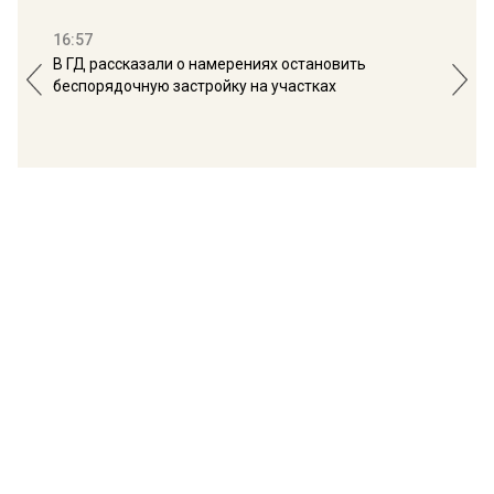
16:57
13:
В ГД рассказали о намерениях остановить
Соб
беспорядочную застройку на участках
пол