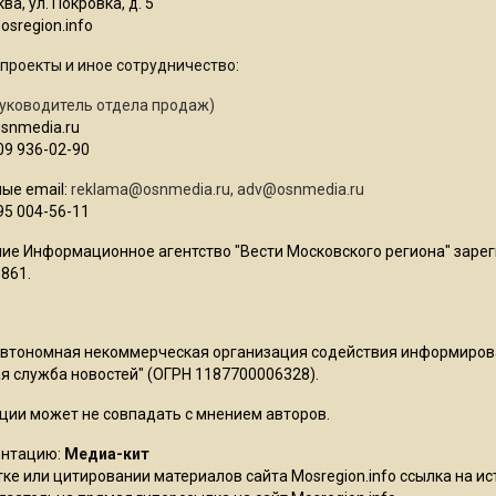
ва, ул. Покровка, д. 5
sregion.info
проекты и иное сотрудничество:
уководитель отдела продаж)
osnmedia.ru
09 936-02-90
ые email:
reklama@osnmedia.ru
,
adv@osnmedia.ru
95 004-56-11
ие Информационное агентство "Вести Московского региона" зарег
861.
Автономная некоммерческая организация содействия информиро
 служба новостей" (ОГРН 1187700006328).
ции может не совпадать с мнением авторов.
ентацию:
Медиа-кит
ке или цитировании материалов сайта Mosregion.info ссылка на и