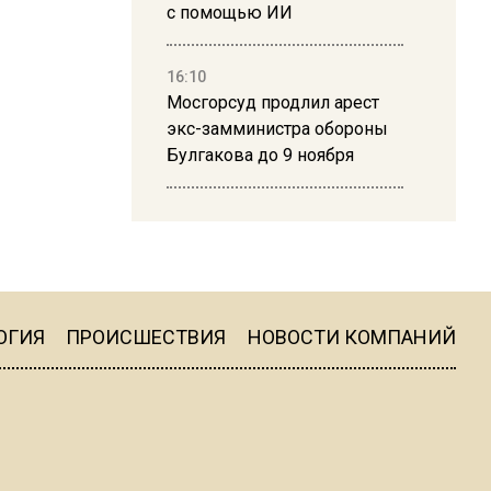
с помощью ИИ
16:10
Мосгорсуд продлил арест
экс-замминистра обороны
Булгакова до 9 ноября
13:50
Дима Билан ответил на
критику концерта в Москве
ОГИЯ
ПРОИСШЕСТВИЯ
НОВОСТИ КОМПАНИЙ
16:19
Москву и область накрыла
гроза с ливнем и ветром
16:58
В Москве 2 августа