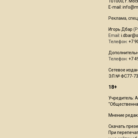
101000, г. Моск
E-mail:
info@mo
Реклама, спец
Игорь Дбар
(Р
Email:
i.dbar@
Телефон:
+7 9
Дополнительн
Телефон:
+7 4
Сетевое издан
ЭЛ № ФС77-73
18+
Учредитель: 
"Общественная
Мнение редак
Скачать през
При перепечат