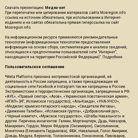
Скачать презентацию:
Медиа-кит
При перепечатке или цитировании материалов сайта Mosregion.info
ссылка на источник обязательна, при использовании в Интернет-
изданиях и на сайтах обязательна прямая гиперссылка на сайт
Mosregion.info.
На информационном ресурсе применяются рекомендательные
технологии (информационные технологии предоставления
информации на основе сбора, систематизации и анализа сведений,
относящихся к предпочтениям пользователей сети "Интернет",
находящихся на территории Российской Федерации)".
Подробнее
.
Пользовательское соглашение
*Meta Platforms признана экстремистской организацией, её
деятельность в России запрещена, а также принадлежащие ей
социальные сети Facebook и Instagram так же запрещены в России.
Экстремистские и террористические организации, запрещенные в РФ:
«АУЕ», «Правый сектор», «Азов», «Украинская повстанческая армия»,
«ИГИЛ» (ИГ, Исламское государство), «Аль-Каида», «УНА-УНСО»,
«Меджлис крымско-татарского народа», «Свидетели Иеговы»,
«Движение Талибан», «Исламская группа», «Добровольчий рух»,
«Чёрный комитет», «Мужское государство», «Штабы Навального» и
другие. Перечень иноагентов: Галкин, Моргенштерн, Дудь, Невзоров,
Макаревич, Гордон, Мирон Фёдоров (Оксимирон), Смольянинов,
Монеточка (Елизавета Гардымова), ФБК, Навальный, Голос Америки,
Дождь, Медуза, Верзилов, Толоконникова, Понасенков, Пивоваров,