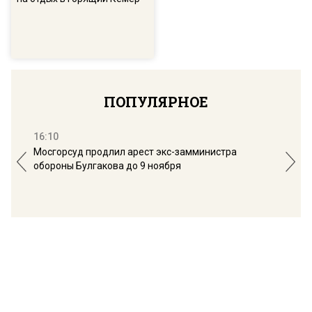
ПОПУЛЯРНОЕ
16:10
13:
Мосгорсуд продлил арест экс-замминистра
Дим
обороны Булгакова до 9 ноября