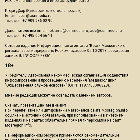
Реклама, спецпроекты и иное сотрудничество:
Игорь Дбар
(Руководитель отдела продаж)
Email:
i.dbar@osnmedia.ru
Телефон:
+7 909 936-02-90
Дополнительные email:
reklama@osnmedia.ru
,
adv@osnmedia.ru
Телефон:
+7 495 004-56-11
Сетевое издание Информационное агентство "Вести Московского
региона" зарегистрировано Роскомнадзором 05.10.2018, реестровая
запись ЭЛ № ФС77-73861.
18+
Учредитель: Автономная некоммерческая организация содействия
информированию и просвещению населения "Медиахолдинг
"Общественная служба новостей" (ОГРН 1187700006328).
Мнение редакции может не совпадать с мнением авторов.
Скачать презентацию:
Медиа-кит
При перепечатке или цитировании материалов сайта Mosregion.info
ссылка на источник обязательна, при использовании в Интернет-
изданиях и на сайтах обязательна прямая гиперссылка на сайт
Mosregion.info.
На информационном ресурсе применяются рекомендательные