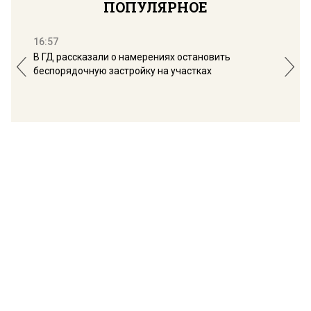
ПОПУЛЯРНОЕ
16:57
13:
В ГД рассказали о намерениях остановить
Соб
беспорядочную застройку на участках
пол