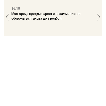
16:10
13:
Мосгорсуд продлил арест экс-замминистра
Дим
обороны Булгакова до 9 ноября