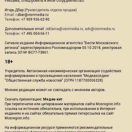
Реклама, спецпроекты и иное сотрудничество:
Игорь Дбар
(Руководитель отдела продаж)
Email:
i.dbar@osnmedia.ru
Телефон:
+7 909 936-02-90
Дополнительные email:
reklama@osnmedia.ru
,
adv@osnmedia.ru
Телефон:
+7 495 004-56-11
Сетевое издание Информационное агентство "Вести Московского
региона" зарегистрировано Роскомнадзором 05.10.2018, реестровая
запись ЭЛ № ФС77-73861.
18+
Учредитель: Автономная некоммерческая организация содействия
информированию и просвещению населения "Медиахолдинг
"Общественная служба новостей" (ОГРН 1187700006328).
Мнение редакции может не совпадать с мнением авторов.
Скачать презентацию:
Медиа-кит
При перепечатке или цитировании материалов сайта Mosregion.info
ссылка на источник обязательна, при использовании в Интернет-
изданиях и на сайтах обязательна прямая гиперссылка на сайт
Mosregion.info.
На информационном ресурсе применяются рекомендательные