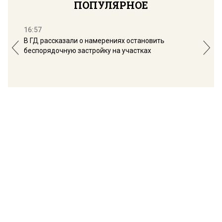
ПОПУЛЯРНОЕ
16:57
13:
В ГД рассказали о намерениях остановить
Соб
беспорядочную застройку на участках
пол