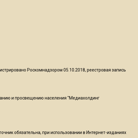
пиццы валяются на полу
16:53
Роман Терюшков назвал
причину банкротства
«Химок»
13:27
В Подмосковье прекратили
истрировано Роскомнадзором 05.10.2018, реестровая запись
гражданство 88 человек и
аннулировали 2600 ВНЖ
ванию и просвещению населения "Медиахолдинг
20:56
Сотрудники хлебозавода в
Балашихе массово
увольняются из-за жары в
цехах
сточник обязательна, при использовании в Интернет-изданиях