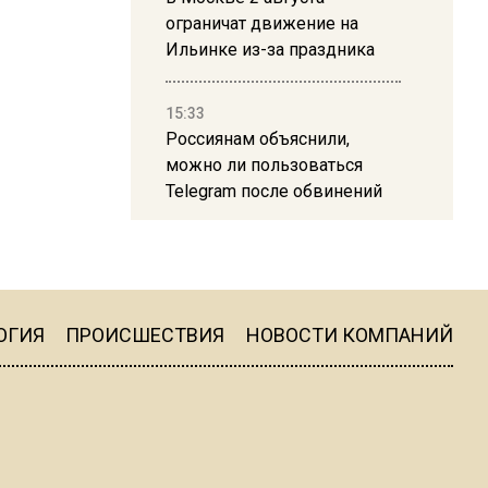
ограничат движение на
Ильинке из-за праздника
15:33
Россиянам объяснили,
можно ли пользоваться
Telegram после обвинений
против Дурова
22:24
На Москву обрушится до 17
литров дождя на
ОГИЯ
ПРОИСШЕСТВИЯ
НОВОСТИ КОМПАНИЙ
квадратный метр
13:50
Опубликовано видео с
Коломенского хлебозавода: