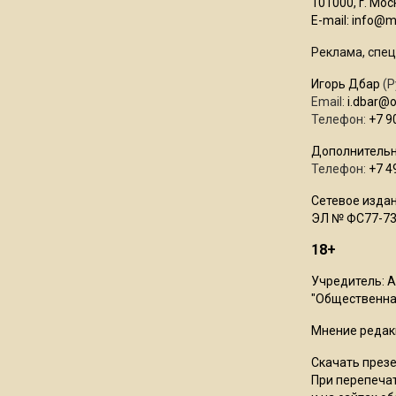
101000, г. Моск
E-mail:
info@mo
Реклама, спец
Игорь Дбар
(Р
Email:
i.dbar@
Телефон:
+7 9
Дополнительн
Телефон:
+7 4
Сетевое издан
ЭЛ № ФС77-73
18+
Учредитель: 
"Общественная
Мнение редак
Скачать през
При перепечат