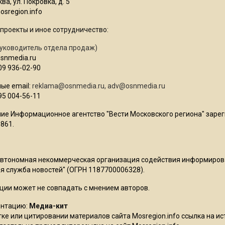
ва, ул. Покровка, д. 5
sregion.info
проекты и иное сотрудничество:
уководитель отдела продаж)
osnmedia.ru
09 936-02-90
ые email:
reklama@osnmedia.ru
,
adv@osnmedia.ru
95 004-56-11
ие Информационное агентство "Вести Московского региона" зарег
861.
Автономная некоммерческая организация содействия информиро
 служба новостей" (ОГРН 1187700006328).
ции может не совпадать с мнением авторов.
ентацию:
Медиа-кит
ке или цитировании материалов сайта Mosregion.info ссылка на и