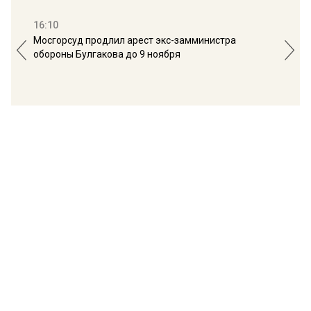
16:10
13:
Мосгорсуд продлил арест экс-замминистра
Дим
обороны Булгакова до 9 ноября