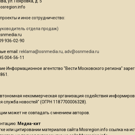
ва, ул. Покровка, д. 5
sregion.info
проекты и иное сотрудничество:
уководитель отдела продаж)
osnmedia.ru
09 936-02-90
ые email:
reklama@osnmedia.ru
,
adv@osnmedia.ru
95 004-56-11
ие Информационное агентство "Вести Московского региона" зарег
861.
Автономная некоммерческая организация содействия информиро
 служба новостей" (ОГРН 1187700006328).
ции может не совпадать с мнением авторов.
ентацию:
Медиа-кит
ке или цитировании материалов сайта Mosregion.info ссылка на и