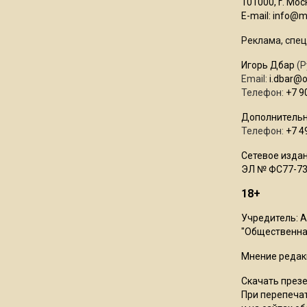
101000, г. Моск
E-mail:
info@mo
Реклама, спец
Игорь Дбар
(Р
Email:
i.dbar@
Телефон:
+7 9
Дополнительн
Телефон:
+7 4
Сетевое издан
ЭЛ № ФС77-73
18+
Учредитель: 
"Общественная
Мнение редак
Скачать през
При перепечат