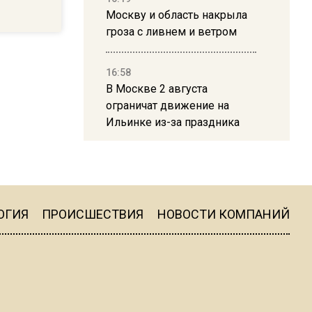
Москву и область накрыла
гроза с ливнем и ветром
16:58
В Москве 2 августа
ограничат движение на
Ильинке из-за праздника
15:33
Россиянам объяснили,
можно ли пользоваться
Telegram после обвинений
ОГИЯ
ПРОИСШЕСТВИЯ
НОВОСТИ КОМПАНИЙ
против Дурова
22:24
На Москву обрушится до 17
литров дождя на