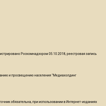
квадратный метр
13:50
Опубликовано видео с
Коломенского хлебозавода:
пиццы валяются на полу
16:53
Роман Терюшков назвал
истрировано Роскомнадзором 05.10.2018, реестровая запись
причину банкротства
«Химок»
ванию и просвещению населения "Медиахолдинг
13:27
В Подмосковье прекратили
гражданство 88 человек и
аннулировали 2600 ВНЖ
сточник обязательна, при использовании в Интернет-изданиях