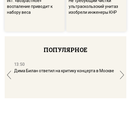
INT: «возрастное»
Не требующий чистки
воспаление приводит к
ультраскользский унитаз
набору веса
изобрели инженеры КНР
ПОПУЛЯРНОЕ
13:50
16:
Дима Билан ответил на критику концерта в Москве
Мос