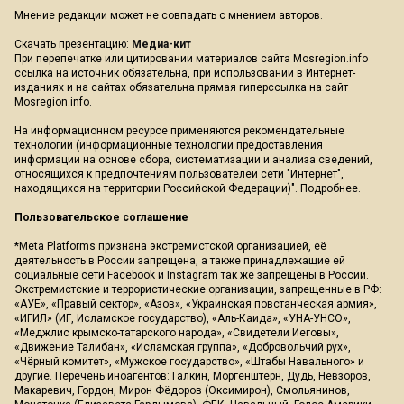
Мнение редакции может не совпадать с мнением авторов.
Скачать презентацию:
Медиа-кит
При перепечатке или цитировании материалов сайта Mosregion.info
ссылка на источник обязательна, при использовании в Интернет-
изданиях и на сайтах обязательна прямая гиперссылка на сайт
Mosregion.info.
На информационном ресурсе применяются рекомендательные
технологии (информационные технологии предоставления
информации на основе сбора, систематизации и анализа сведений,
относящихся к предпочтениям пользователей сети "Интернет",
находящихся на территории Российской Федерации)".
Подробнее
.
Пользовательское соглашение
*Meta Platforms признана экстремистской организацией, её
деятельность в России запрещена, а также принадлежащие ей
социальные сети Facebook и Instagram так же запрещены в России.
Экстремистские и террористические организации, запрещенные в РФ:
«АУЕ», «Правый сектор», «Азов», «Украинская повстанческая армия»,
«ИГИЛ» (ИГ, Исламское государство), «Аль-Каида», «УНА-УНСО»,
«Меджлис крымско-татарского народа», «Свидетели Иеговы»,
«Движение Талибан», «Исламская группа», «Добровольчий рух»,
«Чёрный комитет», «Мужское государство», «Штабы Навального» и
другие. Перечень иноагентов: Галкин, Моргенштерн, Дудь, Невзоров,
Макаревич, Гордон, Мирон Фёдоров (Оксимирон), Смольянинов,