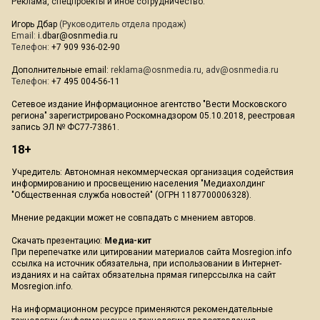
Реклама, спецпроекты и иное сотрудничество:
Игорь Дбар
(Руководитель отдела продаж)
Email:
i.dbar@osnmedia.ru
Телефон:
+7 909 936-02-90
Дополнительные email:
reklama@osnmedia.ru
,
adv@osnmedia.ru
Телефон:
+7 495 004-56-11
Сетевое издание Информационное агентство "Вести Московского
региона" зарегистрировано Роскомнадзором 05.10.2018, реестровая
запись ЭЛ № ФС77-73861.
18+
Учредитель: Автономная некоммерческая организация содействия
информированию и просвещению населения "Медиахолдинг
"Общественная служба новостей" (ОГРН 1187700006328).
Мнение редакции может не совпадать с мнением авторов.
Скачать презентацию:
Медиа-кит
При перепечатке или цитировании материалов сайта Mosregion.info
ссылка на источник обязательна, при использовании в Интернет-
изданиях и на сайтах обязательна прямая гиперссылка на сайт
Mosregion.info.
На информационном ресурсе применяются рекомендательные