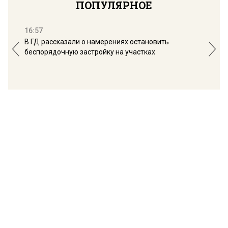
ПОПУЛЯРНОЕ
16:57
13:
В ГД рассказали о намерениях остановить
Соб
беспорядочную застройку на участках
пол