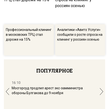
Профессиональный клининг
Аналитики «Авито Услуги»
в московских ТРЦ стал
сообщили о росте спроса на
дороже на 15%
клининг у россиян осенью
ПОПУЛЯРНОЕ
16:10
13:
Мосгорсуд продлил арест экс-замминистра
Дим
обороны Булгакова до 9 ноября