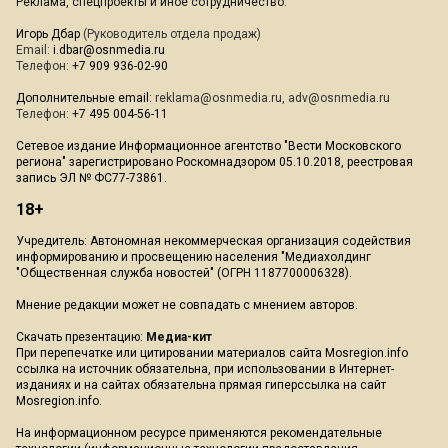
Реклама, спецпроекты и иное сотрудничество:
Игорь Дбар
(Руководитель отдела продаж)
Email:
i.dbar@osnmedia.ru
Телефон:
+7 909 936-02-90
Дополнительные email:
reklama@osnmedia.ru
,
adv@osnmedia.ru
Телефон:
+7 495 004-56-11
Сетевое издание Информационное агентство "Вести Московского
региона" зарегистрировано Роскомнадзором 05.10.2018, реестровая
запись ЭЛ № ФС77-73861.
18+
Учредитель: Автономная некоммерческая организация содействия
информированию и просвещению населения "Медиахолдинг
"Общественная служба новостей" (ОГРН 1187700006328).
Мнение редакции может не совпадать с мнением авторов.
Скачать презентацию:
Медиа-кит
При перепечатке или цитировании материалов сайта Mosregion.info
ссылка на источник обязательна, при использовании в Интернет-
изданиях и на сайтах обязательна прямая гиперссылка на сайт
Mosregion.info.
На информационном ресурсе применяются рекомендательные