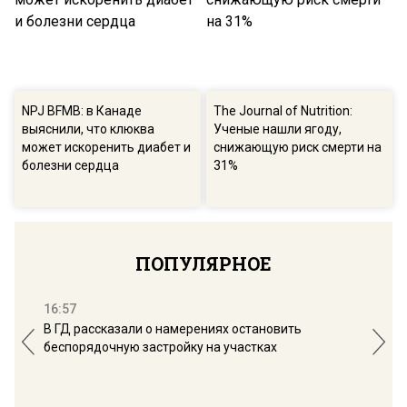
NPJ BFMB: в Канаде
The Journal of Nutrition:
выяснили, что клюква
Ученые нашли ягоду,
может искоренить диабет и
снижающую риск смерти на
болезни сердца
31%
ПОПУЛЯРНОЕ
16:57
13:
В ГД рассказали о намерениях остановить
Соб
беспорядочную застройку на участках
пол