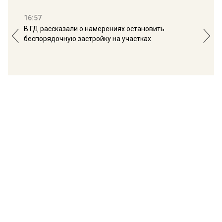
16:57
13:
В ГД рассказали о намерениях остановить
Соб
беспорядочную застройку на участках
пол